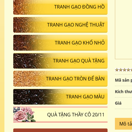
TRANH GẠO ĐỒNG HỒ
TRANH GẠO NGHỆ THUẬT
TRANH GẠO KHỔ NHỎ
TRANH GẠO QUÀ TẶNG
TRANH GẠO TRÒN ĐỂ BÀN
Mã sản
Kích th
TRANH GẠO MÀU
Giá
QUÀ TẶNG THẦY CÔ 20/11
Mô t