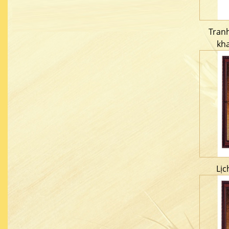
Tran
kh
Lịc