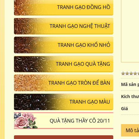
TRANH GẠO ĐỒNG HỒ
TRANH GẠO NGHỆ THUẬT
TRANH GẠO KHỔ NHỎ
TRANH GẠO QUÀ TẶNG
TRANH GẠO TRÒN ĐỂ BÀN
Mã sản
Kích th
TRANH GẠO MÀU
Giá
QUÀ TẶNG THẦY CÔ 20/11
Mô t