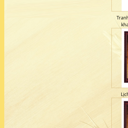
Tran
kh
Lịc