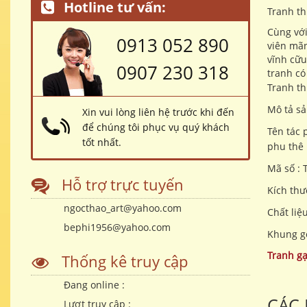
Hotline tư vấn:
Tranh t
Cùng với
0913 052 890
viên mãn
vĩnh cữu
0907 230 318
tranh có
Tranh t
h
Mô tả s
Xin vui lòng liên hệ trước khi đến
để chúng tôi phục vụ quý khách
Tên tác 
tốt nhất.
phu thê
Mã số : 
Hỗ trợ trực tuyến
Kích thư
ngocthao_art@yahoo.com
Chất liệ
bephi1956@yahoo.com
Khung g
Tranh g
Thống kê truy cập
Đang online :
CÁC
Lượt truy cập :