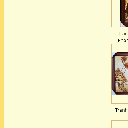
Tran
Phon
Tranh