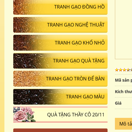
TRANH GẠO ĐỒNG HỒ
TRANH GẠO NGHỆ THUẬT
TRANH GẠO KHỔ NHỎ
TRANH GẠO QUÀ TẶNG
TRANH GẠO TRÒN ĐỂ BÀN
Mã sản
Kích th
TRANH GẠO MÀU
Giá
QUÀ TẶNG THẦY CÔ 20/11
Mô t