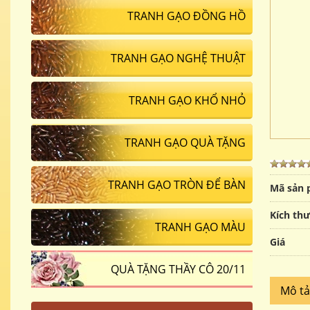
TRANH GẠO ĐỒNG HỒ
TRANH GẠO NGHỆ THUẬT
TRANH GẠO KHỔ NHỎ
TRANH GẠO QUÀ TẶNG
TRANH GẠO TRÒN ĐỂ BÀN
Mã sản
Kích th
TRANH GẠO MÀU
Giá
QUÀ TẶNG THẦY CÔ 20/11
Mô t