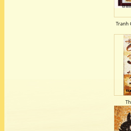
Tranh 
Th