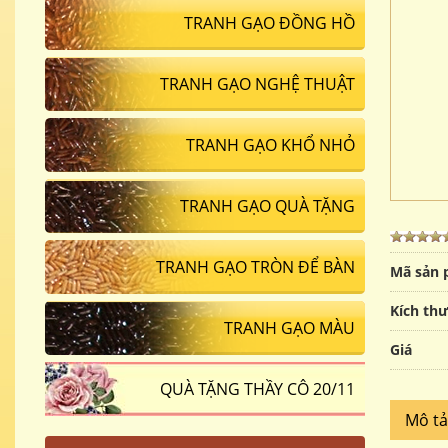
TRANH GẠO ĐỒNG HỒ
TRANH GẠO NGHỆ THUẬT
TRANH GẠO KHỔ NHỎ
TRANH GẠO QUÀ TẶNG
TRANH GẠO TRÒN ĐỂ BÀN
Mã sản
Kích th
TRANH GẠO MÀU
Giá
QUÀ TẶNG THẦY CÔ 20/11
Mô t