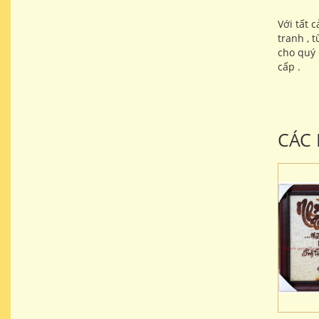
Với tất 
tranh , 
cho quý 
cấp .
CÁC