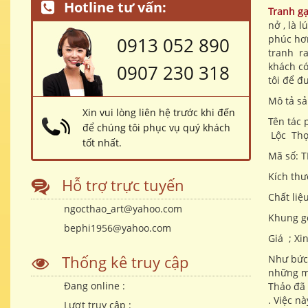
Hotline tư vấn:
Tranh g
nở , là 
phúc hơ
0913 052 890
tranh ra
khách có
0907 230 318
tôi để đ
Mô tả s
Xin vui lòng liên hệ trước khi đến
Tên tác
để chúng tôi phục vụ quý khách
Lộc Thọ
tốt nhất.
Mã số: T
Kích thư
Hỗ trợ trực tuyến
Chất liệ
ngocthao_art@yahoo.com
Khung g
bephi1956@yahoo.com
Giá ; Xi
Thống kê truy cập
Như bức 
những m
Đang online :
Thảo đã 
. Việc n
Lượt truy cập :