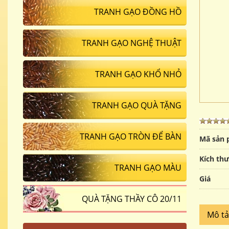
TRANH GẠO ĐỒNG HỒ
TRANH GẠO NGHỆ THUẬT
TRANH GẠO KHỔ NHỎ
TRANH GẠO QUÀ TẶNG
TRANH GẠO TRÒN ĐỂ BÀN
Mã sản
Kích th
TRANH GẠO MÀU
Giá
QUÀ TẶNG THẦY CÔ 20/11
Mô t