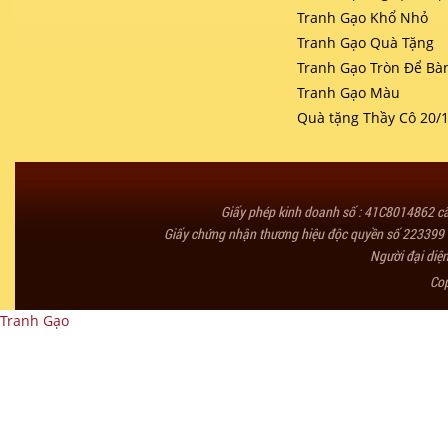
Tranh Gạo Khổ Nhỏ
Tranh Gạo Quà Tặng
Tranh Gạo Tròn Để Bà
Tranh Gạo Màu
Quà tặng Thầy Cô 20/
Giấy phép kinh doanh số : 41C8014862 
Giấy chứng nhận thương hiệu độc quyền số 223399 
Người đại diệ
Co
Tranh Gạo