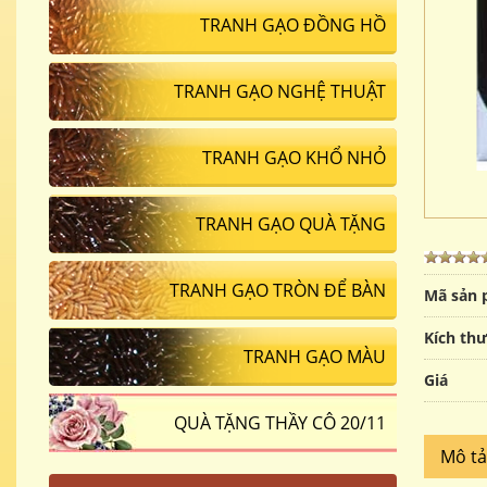
TRANH GẠO ĐỒNG HỒ
TRANH GẠO NGHỆ THUẬT
TRANH GẠO KHỔ NHỎ
TRANH GẠO QUÀ TẶNG
TRANH GẠO TRÒN ĐỂ BÀN
Mã sản
Kích th
TRANH GẠO MÀU
Giá
QUÀ TẶNG THẦY CÔ 20/11
Mô t