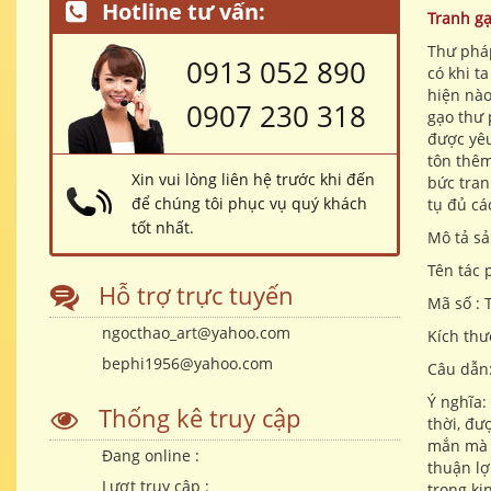
Hotline tư vấn:
Tranh g
Thư pháp
0913 052 890
có khi t
hiện nào
0907 230 318
gạo thư 
được yêu
tôn thêm
Xin vui lòng liên hệ trước khi đến
bức tran
để chúng tôi phục vụ quý khách
tụ đủ cá
tốt nhất.
Mô tả s
Tên tác
Hỗ trợ trực tuyến
Mã số : 
ngocthao_art@yahoo.com
Kích thư
bephi1956@yahoo.com
Câu dẫn:
Ý nghĩa:
Thống kê truy cập
thời, đư
mắn mà 
Đang online :
thuận lợ
Lượt truy cập :
trong ki