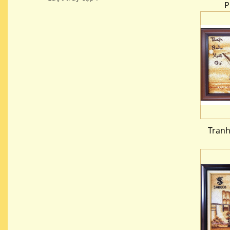
P
Tran