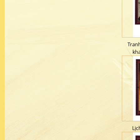
Tran
kh
Lịc