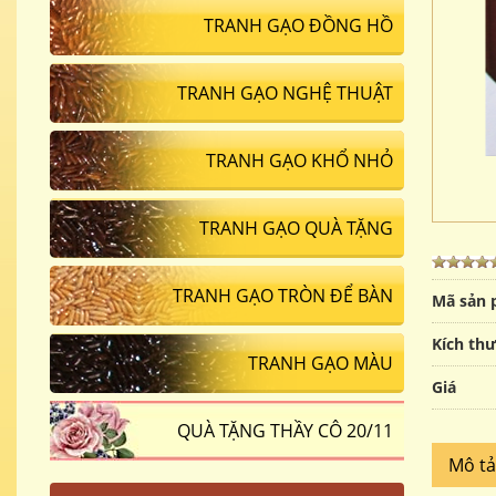
TRANH GẠO ĐỒNG HỒ
TRANH GẠO NGHỆ THUẬT
TRANH GẠO KHỔ NHỎ
TRANH GẠO QUÀ TẶNG
TRANH GẠO TRÒN ĐỂ BÀN
Mã sản
Kích th
TRANH GẠO MÀU
Giá
QUÀ TẶNG THẦY CÔ 20/11
Mô t