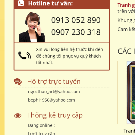
Hotline tư vấn:
Tranh 
trên vớ
0913 052 890
Khung 
Cam kết
0907 230 318
CÁC
Xin vui lòng liên hệ trước khi đến
để chúng tôi phục vụ quý khách
tốt nhất.
Hỗ trợ trực tuyến
ngocthao_art@yahoo.com
bephi1956@yahoo.com
Thống kê truy cập
Đang online :
Tran
Lượt truy cập :