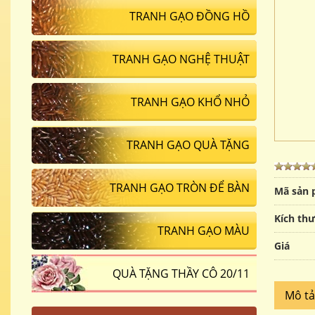
TRANH GẠO ĐỒNG HỒ
TRANH GẠO NGHỆ THUẬT
TRANH GẠO KHỔ NHỎ
TRANH GẠO QUÀ TẶNG
TRANH GẠO TRÒN ĐỂ BÀN
Mã sản
Kích th
TRANH GẠO MÀU
Giá
QUÀ TẶNG THẦY CÔ 20/11
Mô t