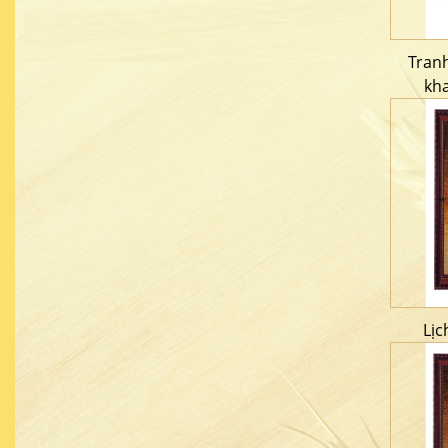
Tran
kh
Lịc