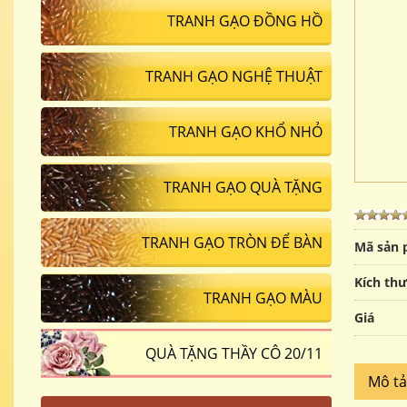
TRANH GẠO ĐỒNG HỒ
TRANH GẠO NGHỆ THUẬT
TRANH GẠO KHỔ NHỎ
TRANH GẠO QUÀ TẶNG
TRANH GẠO TRÒN ĐỂ BÀN
Mã sản
Kích th
TRANH GẠO MÀU
Giá
QUÀ TẶNG THẦY CÔ 20/11
Mô t