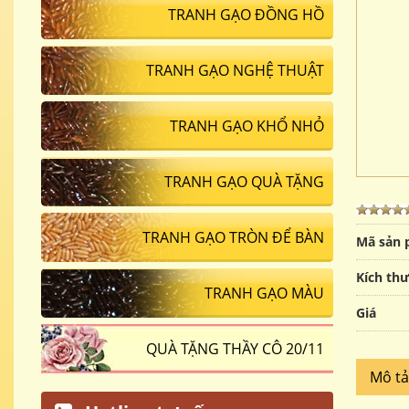
TRANH GẠO ĐỒNG HỒ
TRANH GẠO NGHỆ THUẬT
TRANH GẠO KHỔ NHỎ
TRANH GẠO QUÀ TẶNG
TRANH GẠO TRÒN ĐỂ BÀN
Mã sản
Kích th
TRANH GẠO MÀU
Giá
QUÀ TẶNG THẦY CÔ 20/11
Mô t