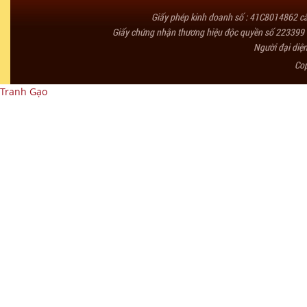
Giấy phép kinh doanh số : 41C8014862 
Giấy chứng nhận thương hiệu độc quyền số 223399 
Người đại diệ
Co
Tranh Gạo