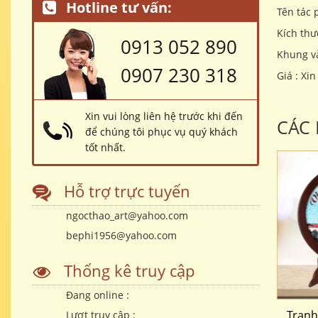
Hotline tư vấn:
Tên tác
Kích thư
0913 052 890
Khung và
0907 230 318
Giá : Xin
Xin vui lòng liên hệ trước khi đến
CÁC
để chúng tôi phục vụ quý khách
tốt nhất.
Hỗ trợ trực tuyến
ngocthao_art@yahoo.com
bephi1956@yahoo.com
Thống kê truy cập
Đang online :
Tranh
Lượt truy cập :