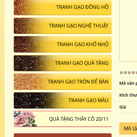
TRANH GẠO ĐỒNG HỒ
TRANH GẠO NGHỆ THUẬT
TRANH GẠO KHỔ NHỎ
TRANH GẠO QUÀ TẶNG
TRANH GẠO TRÒN ĐỂ BÀN
Mã sản
Kích th
TRANH GẠO MÀU
Giá
QUÀ TẶNG THẦY CÔ 20/11
Mô t