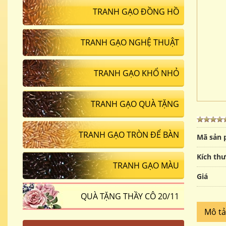
TRANH GẠO ĐỒNG HỒ
TRANH GẠO NGHỆ THUẬT
TRANH GẠO KHỔ NHỎ
TRANH GẠO QUÀ TẶNG
TRANH GẠO TRÒN ĐỂ BÀN
Mã sản
Kích th
TRANH GẠO MÀU
Giá
QUÀ TẶNG THẦY CÔ 20/11
Mô t