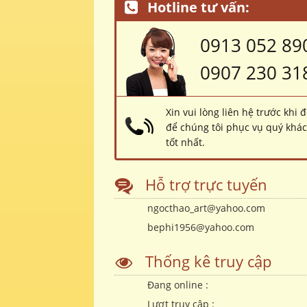
Hotline tư vấn:
0913 052 89
0907 230 31
Xin vui lòng liên hệ trước khi 
để chúng tôi phục vụ quý khá
tốt nhất.
Hỗ trợ trực tuyến
ngocthao_art@yahoo.com
bephi1956@yahoo.com
Thống kê truy cập
Đang online :
Lượt truy cập :