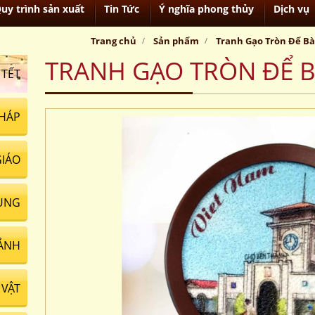
uy trình sản xuất
Tin Tức
Ý nghĩa phong thủy
Dịch vụ
Trang chủ
Sản phẩm
Tranh Gạo Tròn Để B
TRANH GẠO TRÒN ĐỂ 
 TẾT
HÁP
GIÁO
UNG
ẢNH
VẬT