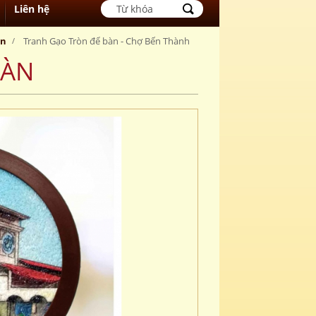
Liên hệ
àn
Tranh Gạo Tròn để bàn - Chợ Bến Thành
BÀN