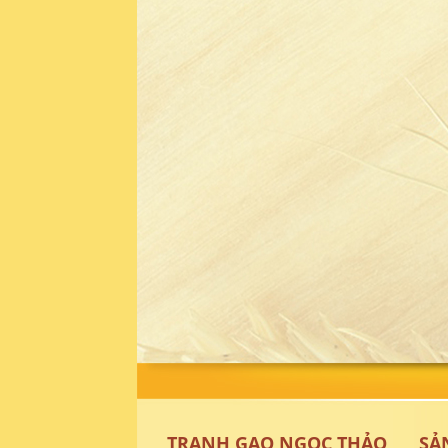
TRANH GẠO NGỌC THẢO
SẢ