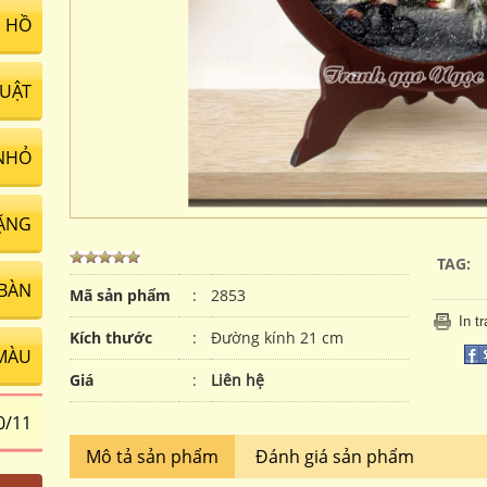
 HỒ
UẬT
NHỎ
ẶNG
TAG:
 BÀN
Mã sản phẩm
:
2853
In t
Kích thước
:
Đường kính 21 cm
MÀU
Giá
:
Liên hệ
0/11
Mô tả sản phẩm
Đánh giá sản phẩm