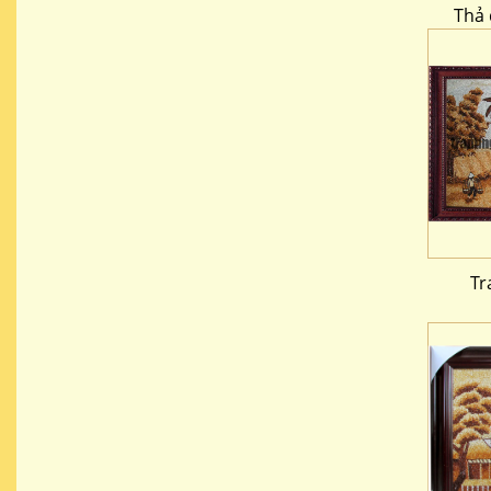
Thả 
Tr