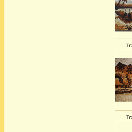
Tr
Tr