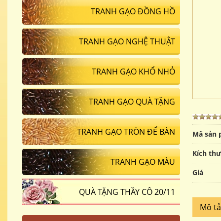
TRANH GẠO ĐỒNG HỒ
TRANH GẠO NGHỆ THUẬT
TRANH GẠO KHỔ NHỎ
TRANH GẠO QUÀ TẶNG
TRANH GẠO TRÒN ĐỂ BÀN
Mã sản
Kích th
TRANH GẠO MÀU
Giá
QUÀ TẶNG THẦY CÔ 20/11
Mô t