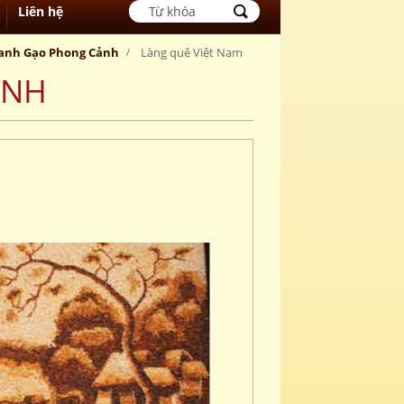
Liên hệ
anh Gạo Phong Cảnh
Làng quê Việt Nam
ẢNH