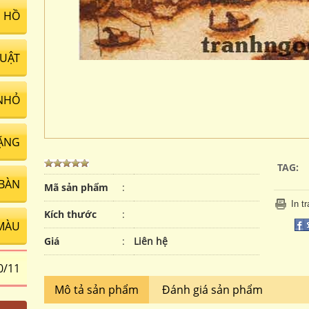
 HỒ
UẬT
NHỎ
ẶNG
TAG:
 BÀN
Mã sản phẩm
:
In t
Kích thước
:
MÀU
Giá
:
Liên hệ
0/11
Mô tả sản phẩm
Đánh giá sản phẩm