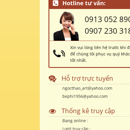
Hotline tư vấn:
0913 052 89
0907 230 31
Xin vui lòng liên hệ trước khi 
để chúng tôi phục vụ quý khá
tốt nhất.
Hỗ trợ trực tuyến
ngocthao_art@yahoo.com
bephi1956@yahoo.com
Thống kê truy cập
Đang online :
Lượt truy cập :