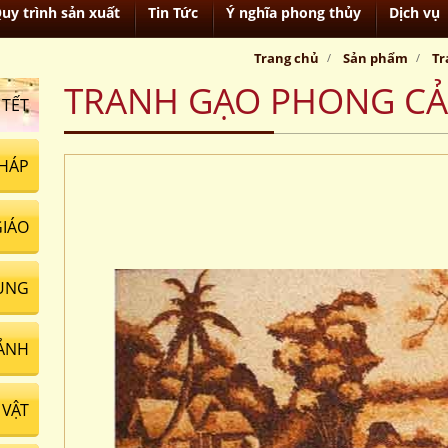
uy trình sản xuất
Tin Tức
Ý nghĩa phong thủy
Dịch vụ
Trang chủ
Sản phẩm
Tr
TRANH GẠO PHONG C
 TẾT
HÁP
GIÁO
UNG
ẢNH
VẬT