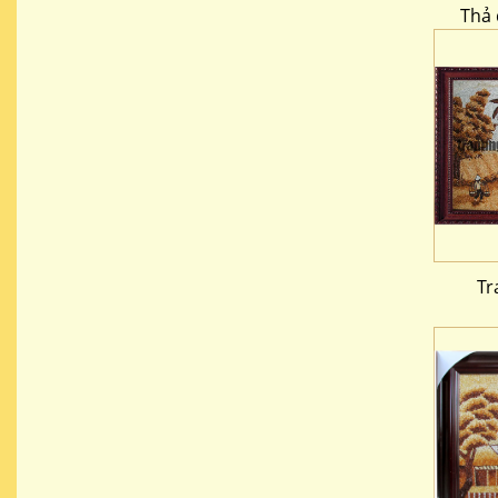
Thả 
Tr