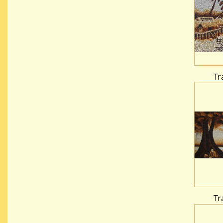
Tr
Tr