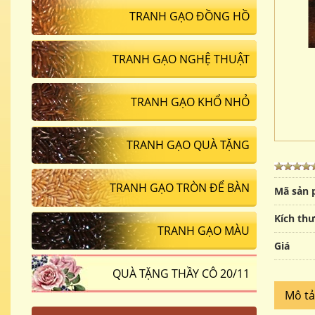
TRANH GẠO ĐỒNG HỒ
TRANH GẠO NGHỆ THUẬT
TRANH GẠO KHỔ NHỎ
TRANH GẠO QUÀ TẶNG
TRANH GẠO TRÒN ĐỂ BÀN
Mã sản
Kích th
TRANH GẠO MÀU
Giá
QUÀ TẶNG THẦY CÔ 20/11
Mô t