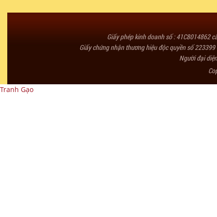
Giấy phép kinh doanh số : 41C8014862 
Giấy chứng nhận thương hiệu độc quyền số 223399 
Người đại diệ
Co
Tranh Gạo