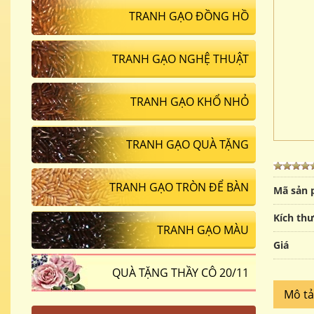
TRANH GẠO ĐỒNG HỒ
TRANH GẠO NGHỆ THUẬT
TRANH GẠO KHỔ NHỎ
TRANH GẠO QUÀ TẶNG
TRANH GẠO TRÒN ĐỂ BÀN
Mã sản
Kích th
TRANH GẠO MÀU
Giá
QUÀ TẶNG THẦY CÔ 20/11
Mô t