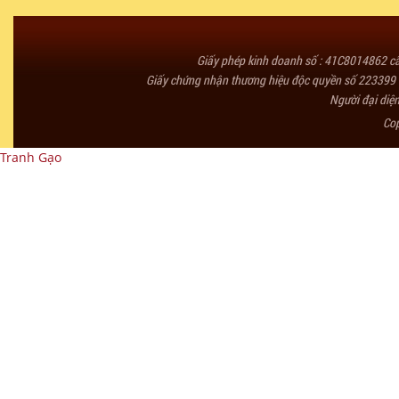
Giấy phép kinh doanh số : 41C8014862 
Giấy chứng nhận thương hiệu độc quyền số 223399 
Người đại diệ
Co
Tranh Gạo