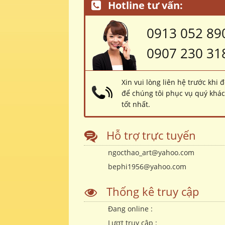
Hotline tư vấn:
0913 052 89
0907 230 31
Xin vui lòng liên hệ trước khi 
để chúng tôi phục vụ quý khá
tốt nhất.
Hỗ trợ trực tuyến
ngocthao_art@yahoo.com
bephi1956@yahoo.com
Thống kê truy cập
Đang online :
Lượt truy cập :