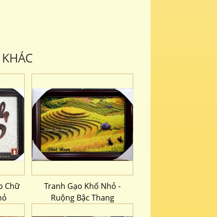
 KHÁC
p Chữ
Tranh Gạo Khổ Nhỏ -
hỏ
Ruộng Bậc Thang