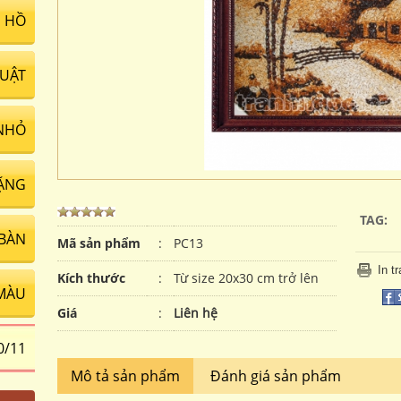
 HỒ
UẬT
NHỎ
ẶNG
TAG:
 BÀN
Mã sản phẩm
:
PC13
In t
Kích thước
:
Từ size 20x30 cm trở lên
MÀU
Giá
:
Liên hệ
0/11
Mô tả sản phẩm
Đánh giá sản phẩm