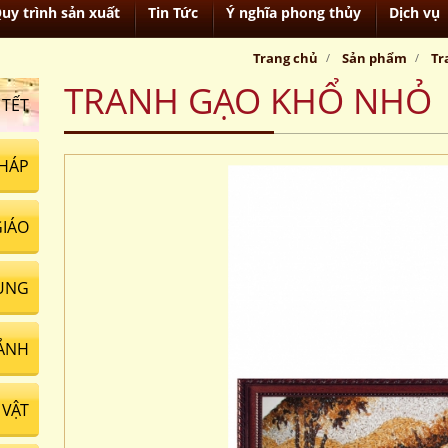
uy trình sản xuất
Tin Tức
Ý nghĩa phong thủy
Dịch vụ
Trang chủ
Sản phẩm
Tr
TRANH GẠO KHỔ NHỎ
 TẾT
HÁP
GIÁO
UNG
ẢNH
VẬT