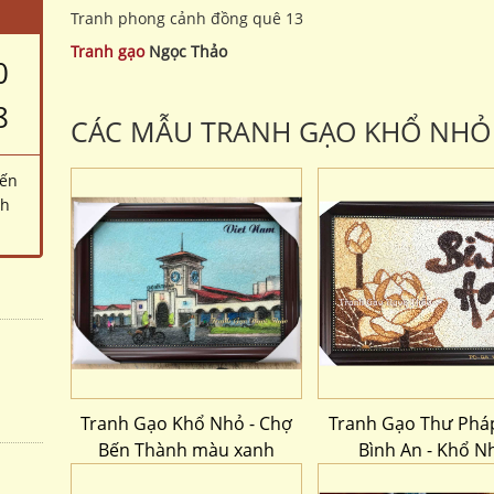
Tranh phong cảnh đồng quê 13
Tranh gạo
Ngọc Thảo
0
8
CÁC MẪU TRANH GẠO KHỔ NHỎ
đến
ch
Tranh Gạo Khổ Nhỏ - Chợ
Tranh Gạo Thư Phá
Bến Thành màu xanh
Bình An - Khổ N