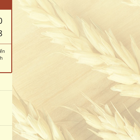
0
8
đến
ch