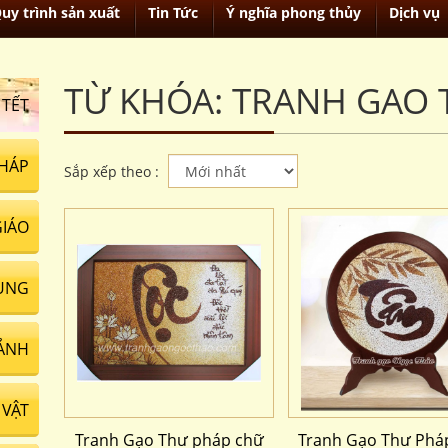
uy trình sản xuất
Tin Tức
Ý nghĩa phong thủy
Dịch vụ
TỪ KHÓA: TRANH GAO 
 TẾT
HÁP
Sắp xếp theo :
GIÁO
UNG
ẢNH
VẬT
Tranh Gạo Thư pháp chữ
Tranh Gạo Thư Phá