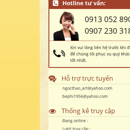
Hotline tư vấn:
0913 052 89
0907 230 31
Xin vui lòng liên hệ trước khi 
để chúng tôi phục vụ quý khá
tốt nhất.
Hỗ trợ trực tuyến
ngocthao_art@yahoo.com
bephi1956@yahoo.com
Thống kê truy cập
Đang online :
Lượt truy cập :