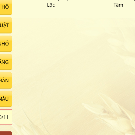
Lộc
Tâm
 HỒ
UẬT
NHỎ
ẶNG
 BÀN
MÀU
0/11