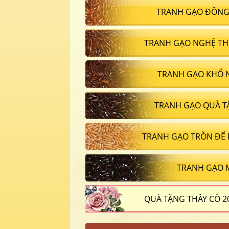
TRANH GẠO ĐỒNG
TRANH GẠO NGHỆ TH
TRANH GẠO KHỔ 
TRANH GẠO QUÀ T
TRANH GẠO TRÒN ĐỂ
TRANH GẠO 
QUÀ TẶNG THẦY CÔ 2