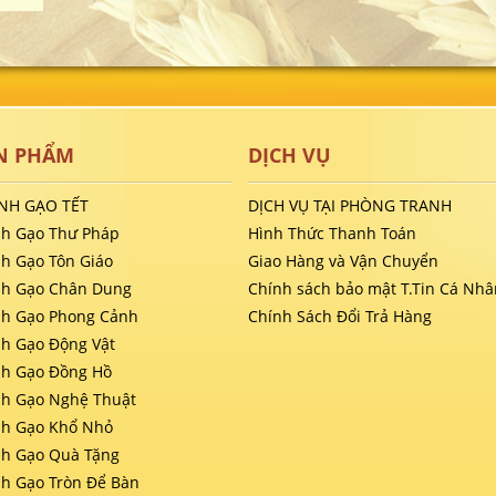
N PHẨM
DỊCH VỤ
NH GẠO TẾT
DỊCH VỤ TẠI PHÒNG TRANH
nh Gạo Thư Pháp
Hình Thức Thanh Toán
nh Gạo Tôn Giáo
Giao Hàng và Vận Chuyển
nh Gạo Chân Dung
Chính sách bảo mật T.Tin Cá Nhâ
nh Gạo Phong Cảnh
Chính Sách Đổi Trả Hàng
nh Gạo Động Vật
nh Gạo Đồng Hồ
nh Gạo Nghệ Thuật
nh Gạo Khổ Nhỏ
nh Gạo Quà Tặng
nh Gạo Tròn Để Bàn