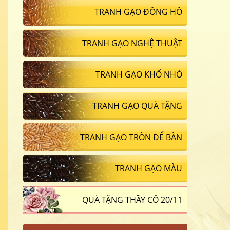
TRANH GẠO ĐỒNG HỒ
TRANH GẠO NGHỆ THUẬT
TRANH GẠO KHỔ NHỎ
TRANH GẠO QUÀ TẶNG
TRANH GẠO TRÒN ĐỂ BÀN
TRANH GẠO MÀU
QUÀ TẶNG THẦY CÔ 20/11